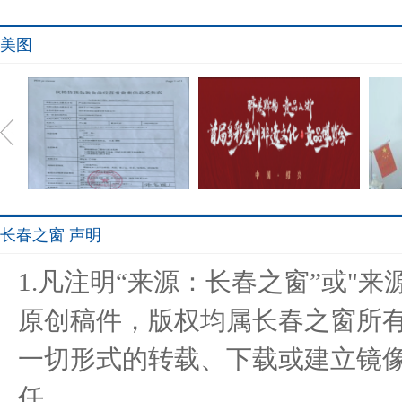
美图
长春之窗 声明
郑州和善国际公司推出动力
醉美黔韵 贵品入浙 首届多
“高
1.凡注明“来源：长春之窗”或"
仁.锡
彩贵州
原创稿件，版权均属长春之窗所
一切形式的转载、下载或建立镜
淮安成功举办第四届淮河华
共筑未来人居.;启航千亿生
宛如
任。