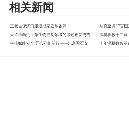
相关新闻
王老吉保济口服液成家庭常备药
别克至境E7官图
·
·
天诗杀菌剂：微生物控制领域的绿色创新与专
深耕职教十二载
·
·
科技赋能安全 匠心守护前行——北京国石安
十年深耕数智基
·
·