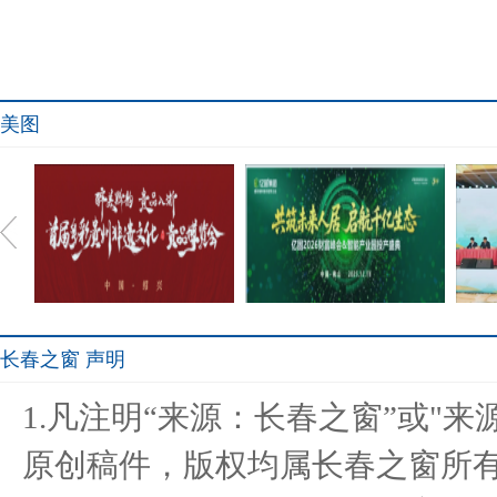
美图
长春之窗 声明
醉美黔韵 贵品入浙 首届多
共筑未来人居.;启航千亿生
淮安
1.凡注明“来源：长春之窗”或"
彩贵州
态 亿
原创稿件，版权均属长春之窗所