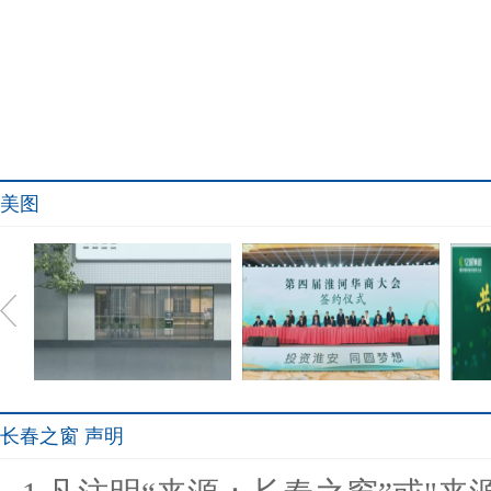
美图
长春之窗 声明
The world‘s narrowest
淮安成功举办第四届淮河华
共筑
window:
商大会