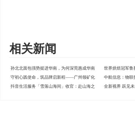
相关新闻
孙北北面包强势挺进华南，为何深莞惠成华南
世界烘焙冠军鲁
·
·
守初心践使命，筑品牌启新程——广州领矿化
中航信息：物联
·
·
抖音生活服务「雪落山海间」收官：赴山海之
全新视界 跃见未
·
·