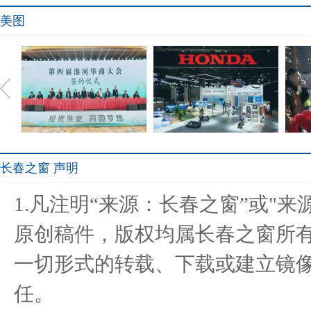
美图
长春之窗 声明
淮安成功举办第四届淮河华
Honda携全领域产品及安全
浪你
1.凡注明“来源：长春之窗”或"
商大会
技术成
原创稿件，版权均属长春之窗所
一切形式的转载、下载或建立镜
醉美黔韵 贵品入浙 首届多
宛如“巨龙” 白到发光 居然
共筑
任。
彩贵州
之家