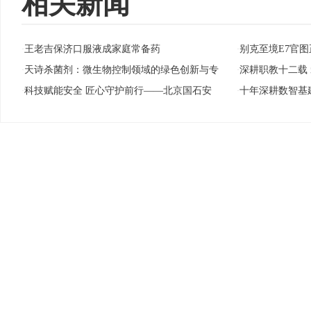
相关新闻
王老吉保济口服液成家庭常备药
别克至境E7官图
·
·
天诗杀菌剂：微生物控制领域的绿色创新与专
深耕职教十二载
·
·
科技赋能安全 匠心守护前行——北京国石安
十年深耕数智基
·
·