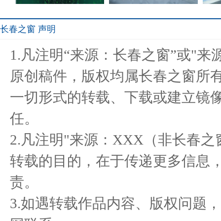
长春之窗 声明
共筑未来人居.;启航千亿生
驭电.新境 长安马自达
Ho
1.凡注明“来源：长春之窗”或"
态 亿
MAZDA EZ-6
原创稿件，版权均属长春之窗所
一切形式的转载、下载或建立镜
共筑未来人居.;启航千亿生
癌症，不再是绝症——来自
“高
任。
态 亿
保抵力
2.凡注明"来源：XXX（非长春
转载的目的，在于传递更多信息
责。
3.如遇转载作品内容、版权问题